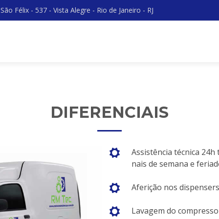
ão Félix - 537 - Vista Alegre - Rio de Janeiro - RJ
DIFERENCIAIS
Assistência técnica 24h 
nais de semana e feriad
Aferição nos dispensers
Lavagem do compressor 