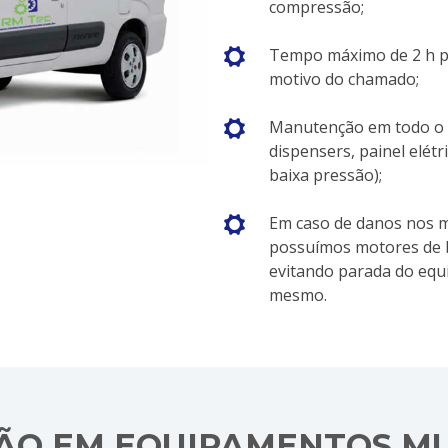
compressão;
Tempo máximo de 2 h pa
motivo do chamado;
Manutenção em todo o 
dispensers, painel elét
baixa pressão);
Em caso de danos nos m
possuímos motores de b
evitando parada do equ
mesmo.
O EM EQUIPAMENTOS M