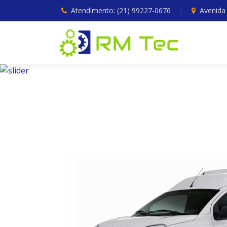
Atendimento: (21) 99227-0676
Avenida S